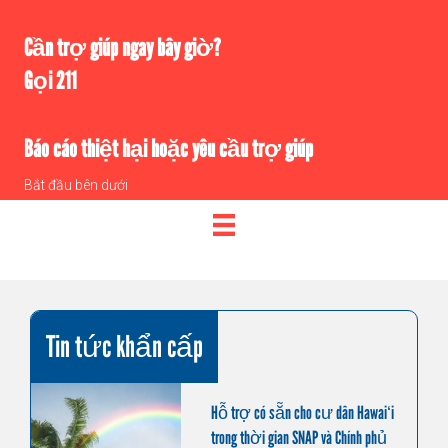
Cần trợ giúp ngay bây giờ?
Gọi 211
Báo cáo thiệt hại hoặc yêu cầu trợ giúp
Bắt đầu bên dưới
Tin tức khẩn cấp
Hỗ trợ có sẵn cho cư dân Hawaiʻi
trong thời gian SNAP và Chính phủ