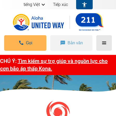
tiếng Việt
Tiếp xúc
Gọi
Bản văn
CHÚ Ý:
Tìm kiếm sự trợ giúp và nguồn lực cho
cơn bão áp thấp Kona.