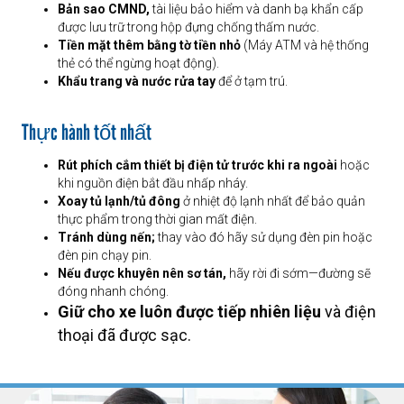
Bản sao CMND,
tài liệu bảo hiểm và danh bạ khẩn cấp
được lưu trữ trong hộp đựng chống thấm nước.
Tiền mặt thêm bằng tờ tiền nhỏ
(Máy ATM và hệ thống
thẻ có thể ngừng hoạt động).
Khẩu trang và nước rửa tay
để ở tạm trú.
Thực hành tốt nhất
Rút phích cắm thiết bị điện tử trước khi ra ngoài
hoặc
khi nguồn điện bắt đầu nhấp nháy.
Xoay tủ lạnh/tủ đông
ở nhiệt độ lạnh nhất để bảo quản
thực phẩm trong thời gian mất điện.
Tránh dùng nến;
thay vào đó hãy sử dụng đèn pin hoặc
đèn pin chạy pin.
Nếu được khuyên nên sơ tán,
hãy rời đi sớm—đường sẽ
đóng nhanh chóng.
Giữ cho xe luôn được tiếp nhiên liệu
và điện
thoại đã được sạc.