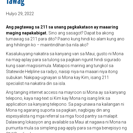
Tawag
Hulyo 29, 2022
Ang pagtawag sa 211 sa unang pagkakataon ay maaaring
maging napakabigat.
Sino ang sasagot? Dapat ba akong
tumawag sa 211 para dito? Paano kung hindi ko alam kung ano
ang hihilingin ko – maiintindihan ba nila ako?
Kasalukuyang nakatira sa kanyang van sa Maui, gusto ni Mona
na mag-aplay para sa tulong sa pagkain ngunit hindi sigurado
kung saan magsisimula. Matapos marinig ang tungkol sa
Statewide Helpline sa radyo, naisip niya na maaari niya itong
subukan. Nakipag-ugnayan si Mona kay Kim, isang 211
specialist na nakatira din sa isla.
Ang tanging internet access na mayroon si Mona ay sa kanyang
telepono, kaya nag-text si Kim kay Mona ng isang link sa
application sa kanyang telepono. Sa pag-unawa na kailangan ni
Mona ng agarang suporta sa pagkain, nagbigay din ang
espesyalista ng mga referral sa mga food pantry sa malapit.
Dalawang lokasyon ang available sa Maui at nagawa ni Mona na
pumunta mula sa simpleng pag-apply para sa mga benepisyo ng