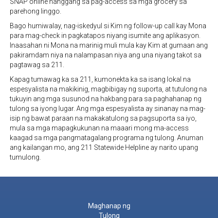
SNAP online hanggang sa pag-access sa mga grocery sa
parehong linggo.
Bago humiwalay, nag-iskedyul si Kim ng follow-up call kay Mona
para mag-check in pagkatapos niyang isumite ang aplikasyon.
Inaasahan ni Mona na marinig muli mula kay Kim at gumaan ang
pakiramdam niya na nalampasan niya ang una niyang takot sa
pagtawag sa 211.
Kapag tumawag ka sa 211, kumonekta ka sa isang lokal na
espesyalista na makikinig, magbibigay ng suporta, at tutulong na
tukuyin ang mga susunod na hakbang para sa paghahanap ng
tulong sa iyong lugar. Ang mga espesyalista ay sinanay na mag-
isip ng bawat paraan na makakatulong sa pagsuporta sa iyo,
mula sa mga mapagkukunan na maaari mong ma-access
kaagad sa mga pangmatagalang programa ng tulong. Anuman
ang kailangan mo, ang 211 Statewide Helpline ay narito upang
tumulong.
Maghanap ng
Tulong