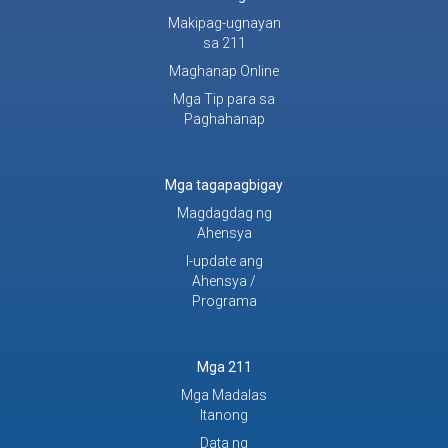
Makipag-ugnayan
sa 211
Maghanap Online
Mga Tip para sa
Paghahanap
Mga tagapagbigay
Magdagdag ng
Ahensya
I-update ang
Ahensya /
Programa
Mga 211
Mga Madalas
Itanong
Data ng