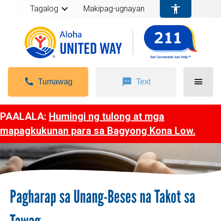
Tagalog
Makipag-ugnayan
Tumawag
Text
PAALALA:
Humingi ng tulong at mga
mapagkukunan para sa Bagyong Kona Low.
Pagharap sa Unang-Beses na Takot sa