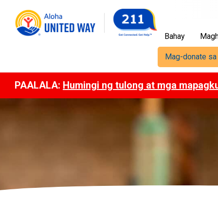
Bahay
Magh
Mag-donate sa
PAALALA:
Humingi ng tulong at mga mapagk