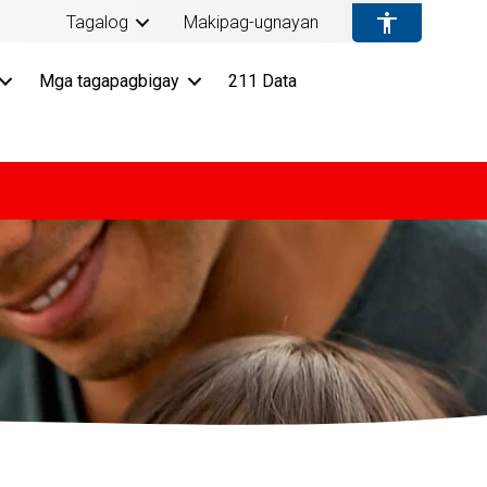
Tagalog
Makipag-ugnayan
Mga tagapagbigay
211 Data