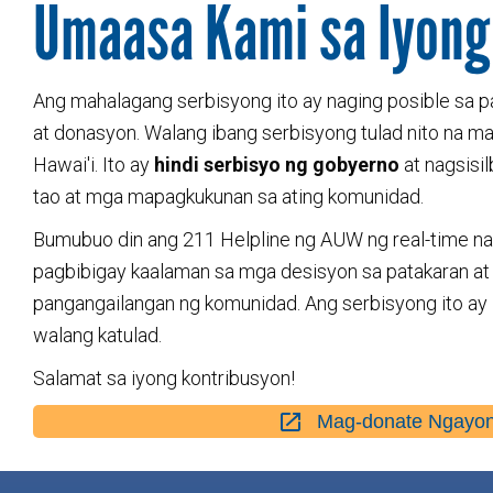
Umaasa Kami sa Iyong
Ang mahalagang serbisyong ito ay naging posible sa
at donasyon. Walang ibang serbisyong tulad nito na m
Hawai'i. Ito ay
hindi serbisyo ng gobyerno
at nagsisil
tao at mga mapagkukunan sa ating komunidad.
Bumubuo din ang 211 Helpline ng AUW ng real-time na
pagbibigay kaalaman sa mga desisyon sa patakaran at
pangangailangan ng komunidad. Ang serbisyong ito a
walang katulad.
Salamat sa iyong kontribusyon!
Mag-donate Ngayo