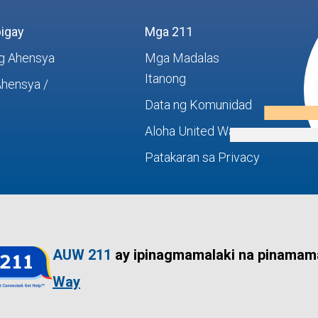
igay
Mga 211
g Ahensya
Mga Madalas
Itanong
Ahensya /
Data ng Komunidad
Aloha United Way
Patakaran sa Privacy
AUW 211
ay ipinagmamalaki na pinamam
Way