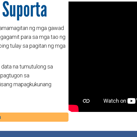
 Suporta
 pamamagitan ng mga gawad
agagamit para sa mga tao ng
bing tulay sa pagitan ng mga
 data na tumutulong sa
 pagtugon sa
y isang mapagkukunang
n