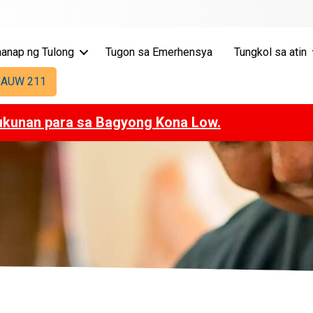
anap ng Tulong
Tugon sa Emerhensya
Tungkol sa atin
 AUW 211
ukunan para sa Bagyong Kona Low.