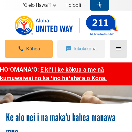
ʻŌlelo Hawaiʻi
Hoʻopili
Kāhea
kikokikona
HOʻOMANAʻO:
E kiʻi i ke kōkua a me nā
kumuwaiwai no ka ʻino haʻahaʻa o Kona.
Ke alo nei i na maka'u kahea manawa