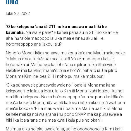
mua
Iulai 29, 2022
ʻO ke kelepona ʻana iā 211 no ka manawa mua hiki ke
kaumaha.
Na wai e pane? E kāhea paha au iā 211 no kēia? He
aha inā ʻaʻole maopopo iaʻu ka mea e nīnau aku ai – e
hoʻomaopopo anei lākou iaʻu?
Noho ʻo Mona i kēia manawa ma kona kaʻa ma Maui, makemake
ʻo Mona e noi i ke kōkua meaʻai akā ʻaʻole maopopo i kahi e
hoʻomaka ai. Ma hope o ka lohe ʻana e pili ana i ka Statewide
Helpline ma ka lekiō, manaʻo ʻo ia e hoʻāʻo paha ʻo ia. Ua pili ʻo
Mona me Kim, he loea 211 i noho pū ma ka mokupuni.
ʻO ka pūnaewele pūnaewele wale nō i loaʻa iā Mona ma kāna
kelepona, no laila ua leka uila ʻo Kim iā Mona i kahi loulou i ka noi
ma kāna kelepona. No ka hoʻomaopopo ʻana he pono ke kākoʻo
meaʻai koke ʻo Mona, hāʻawi pū ka loea i nā kuhikuhi i nā waihona
meaʻai kokoke. ʻElua mau wahi i loaʻa ma Maui a ua hiki iā Mona
ke hele mai ka noi wale ʻana i nā pono SNAP ma ka pūnaewele a
hiki i ka loaʻa ʻana o nā mea kūʻai i kēlā pule hoʻokahi.
Ma mua o ka hoʻokaʻawale ʻana, ua hoʻonohonoho ʻo Kim i kahi