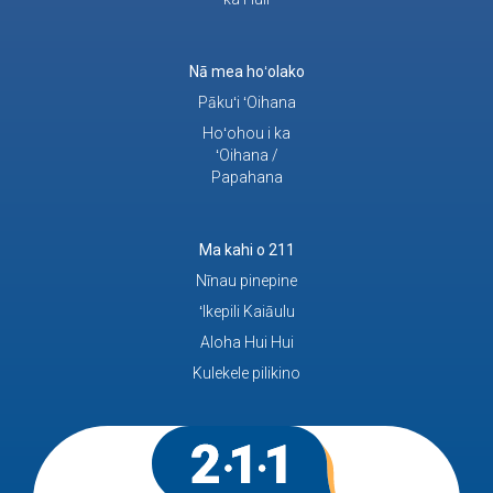
Nā mea hoʻolako
Pākuʻi ʻOihana
Hoʻohou i ka
ʻOihana /
Papahana
Ma kahi o 211
Nīnau pinepine
ʻIkepili Kaiāulu
Aloha Hui Hui
Kulekele pilikino