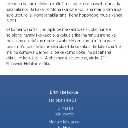
kelepona hahai me Mona e nānā ma hope o kona waiho ʻana i ka
palapala noi. Ua kakali ʻo Mona i ka lohe hou ʻana mai iā Kim a ua
hōʻoluʻolu ʻo ia i kona lanakila ʻana i kona hopohopo mua e kāhea
iā 211.
Ke kāhea ʻoe iā 211, hoʻopili ʻoe me kahi loea kūloko nāna e
hoʻolohe, hāʻawi i ke kākoʻo, a kōkua e ʻike i nā ʻanuʻu aʻe no ka
loaʻa ʻana o ke kōkua ma kou wahi. Hoʻomaʻamaʻa ʻia ka poʻe
loea e noʻonoʻo i kēlā me kēia ala e hiki ke kōkua i ke kākoʻo iā ʻoe,
mai nā kumuwaiwai hiki iā ʻoe ke komo koke i nā papahana
kōkua no ka wā lōʻihi. ʻAʻohe mea āu e pono ai, aia ka 211
Statewide Helpline e kōkua.
E ʻimi i ke kōkua
Hoʻokaʻaʻike 211
Huli ma ka
pūnaewele
Manaʻo kōkua no
ka Huli