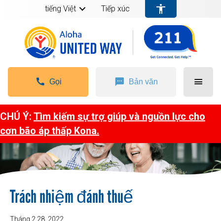
tiếng Việt
Tiếp xúc
Gọi
Bản văn
CHÚ Ý:
Tìm kiếm sự trợ giúp và nguồn lực cho
cơn bão áp thấp Kona.
Trách nhiệm đánh thuế
Tháng 2 28, 2022