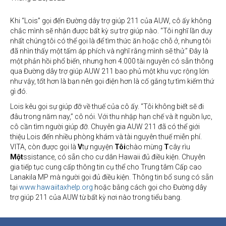
Khi “Lois” gọi đến Đường dây trợ giúp 211 của AUW, cô ấy không
chắc mình sẽ nhận được bất kỳ sự trợ giúp nào. “Tôi nghĩ lần duy
nhất chúng tôi có thể gọi là để tìm thức ăn hoặc chỗ ở, nhưng tôi
đã nhìn thấy một tấm áp phích và nghĩ rằng mình sẽ thử.” Đây là
một phản hồi phổ biến, nhưng hơn 4.000 tài nguyên có sẵn thông
qua Đường dây trợ giúp AUW 211 bao phủ một khu vực rộng lớn
như vậy, tốt hơn là bạn nên gọi điện hơn là cố gắng tự tìm kiếm thứ
gì đó.
Lois kêu gọi sự giúp đỡ về thuế của cô ấy. “Tôi không biết sẽ đi
đâu trong năm nay,” cô nói. Với thu nhập hạn chế và ít nguồn lực,
cô cần tìm người giúp đỡ. Chuyên gia AUW 211 đã có thể giới
thiệu Lois đến nhiều phòng khám và tài nguyên thuế miễn phí.
VITA, còn được gọi là
V
tự nguyện
Tôi
chào mừng
T
cây rìu
Một
ssistance, có sẵn cho cư dân Hawaii đủ điều kiện. Chuyên
gia tiếp tục cung cấp thông tin cụ thể cho Trung tâm Cấp cao
Lanakila MP mà người gọi đủ điều kiện. Thông tin bổ sung có sẵn
tại
www.hawaiitaxhelp.org
hoặc bằng cách gọi cho Đường dây
trợ giúp 211 của AUW từ bất kỳ nơi nào trong tiểu bang.