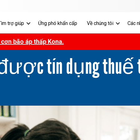
Tìm trợ giúp
Ứng phó khẩn cấp
Về chúng tôi
Các n
 cơn bão áp thấp Kona.
được tín dụng thuế 