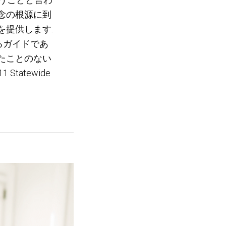
念の根源に到
提供します.
るガイドであ
たことのない
tatewide