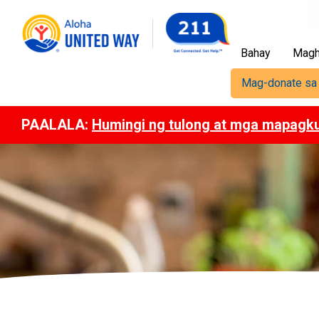
Bahay
Magh
Mag-donate sa
PAALALA:
Humingi ng tulong at mga mapagk