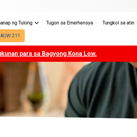
anap ng Tulong
Tugon sa Emerhensya
Tungkol sa atin
 AUW 211
ukunan para sa Bagyong Kona Low.