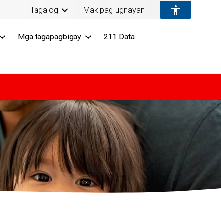
Tagalog
Makipag-ugnayan
Mga tagapagbigay
211 Data