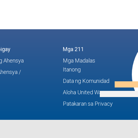
igay
Mga 211
g Ahensya
Mga Madalas
Itanong
Ahensya /
Data ng Komunidad
Aloha United Way
Patakaran sa Privacy