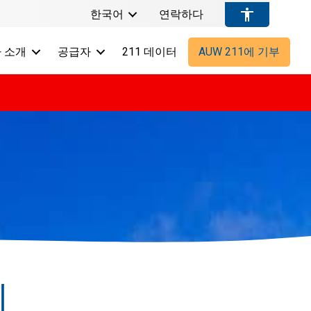
한국어
연락하다
 소개
공급자
211 데이터
AUW 211에 기부
시