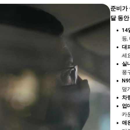
준비가 
달 동안
1
등,
대
세
실
풍
N
덮
차
업
카
애