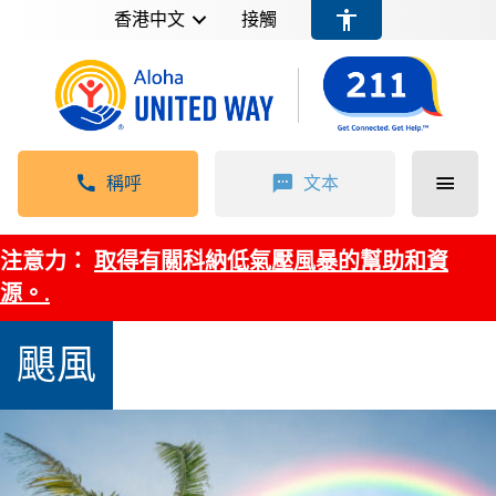
香港中文
接觸
稱呼
文本
注意力：
取得有關科納低氣壓風暴的幫助和資
源。.
颶風