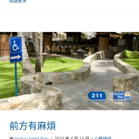
關於SNAP和政府停擺期間夏威夷居民可獲得的援助
閱讀更多
前方有麻煩
由
Aloha United Way
/
2023 年 4 月 14 日
/
0 條評論