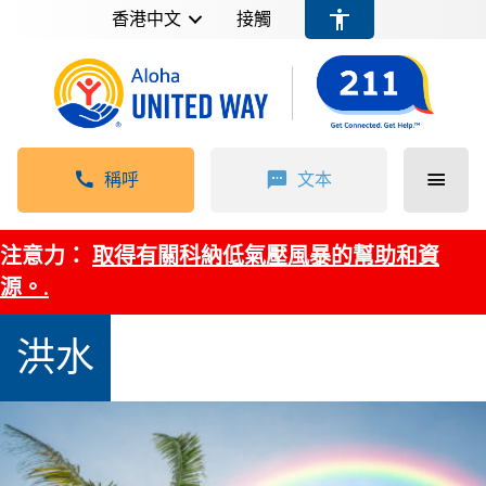
香港中文
接觸
稱呼
文本
注意力：
取得有關科納低氣壓風暴的幫助和資
源。.
洪水