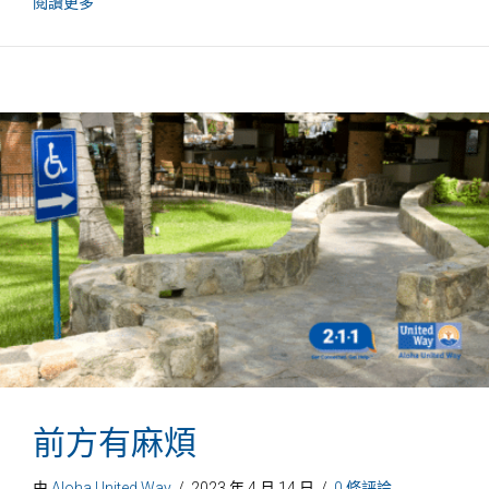
關於SNAP和政府停擺期間夏威夷居民可獲得的援助
閱讀更多
前方有麻煩
由
Aloha United Way
/
2023 年 4 月 14 日
/
0 條評論