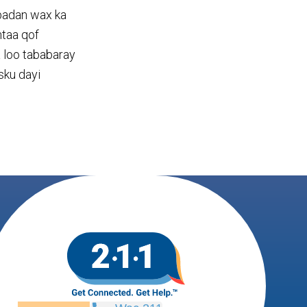
 badan wax ka
ntaa qof
 loo tababaray
sku dayi
l