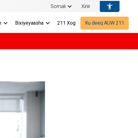
Somali
Xiriir
n
Bixiyeyaasha
211 Xog
Ku deeq AUW 211