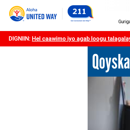
Gurig
DIGNIIN:
Hel caawimo iyo agab loogu talagal
Qoyska