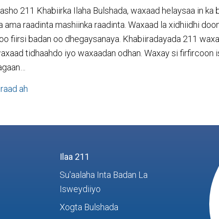
asho 211 Khabiirka Ilaha Bulshada, waxaad helaysaa in ka
a ama raadinta mashiinka raadinta. Waxaad la xidhiidhi doo
 oo fiirsi badan oo dhegaysanaya. Khabiiradayada 211 waxa
axaad tidhaahdo iyo waxaadan odhan. Waxay si firfircoon i
tagaan…
ku saabsan Ma aha Wicitaan Kaliya, Waa Wadahada
raad ah
Ilaa 211
Su'aalaha Inta Badan La
Isweydiiyo
Xogta Bulshada