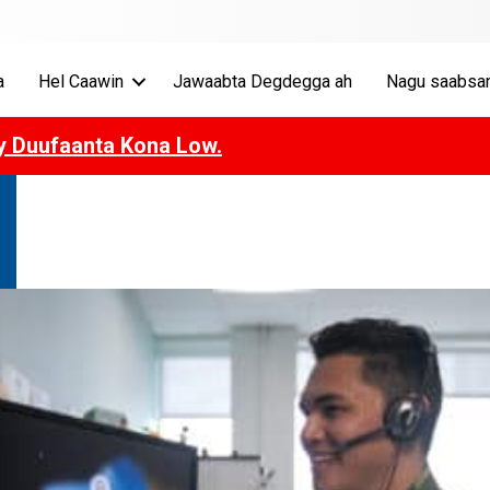
a
Hel Caawin
Jawaabta Degdegga ah
Nagu saabsa
ay Duufaanta Kona Low.