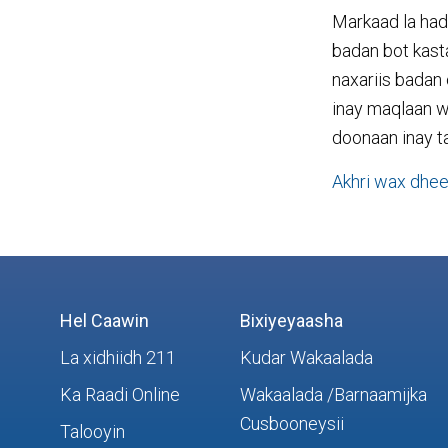
Markaad la had
badan bot kast
naxariis badan
inay maqlaan w
doonaan inay 
Akhri wax dhee
Hel Caawin
Bixiyeyaasha
La xidhiidh 211
Kudar Wakaalada
Ka Raadi Online
Wakaalada /Barnaamijka
Cusbooneysii
Talooyin