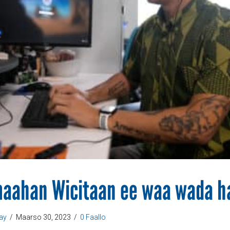
maahan Wicitaan ee waa wada h
ay
/
Maarso 30, 2023
/
0 Faallo