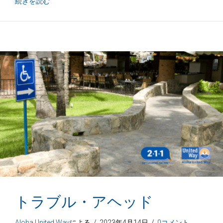
SNAPと政府閉鎖中のハワイ住民向けのサポートについ
続きを読む
トラブル・アヘッド
Aloha United Way
による
/
2023年4月14日
/
0コメント