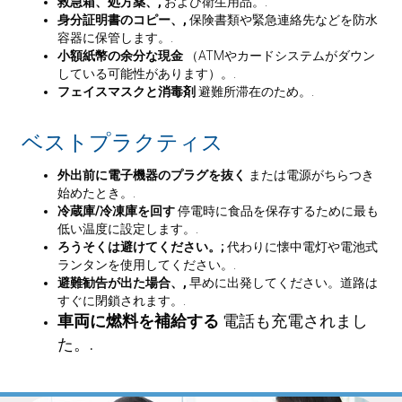
救急箱、処方薬、,
および衛生用品。.
身分証明書のコピー、,
保険書類や緊急連絡先などを防水
容器に保管します。.
小額紙幣の余分な現金
（ATMやカードシステムがダウン
している可能性があります）。.
フェイスマスクと消毒剤
避難所滞在のため。.
ベストプラクティス
外出前に電子機器のプラグを抜く
または電源がちらつき
始めたとき。.
冷蔵庫/冷凍庫を回す
停電時に食品を保存するために最も
低い温度に設定します。.
ろうそくは避けてください。;
代わりに懐中電灯や電池式
ランタンを使用してください。.
避難勧告が出た場合、,
早めに出発してください。道路は
すぐに閉鎖されます。.
車両に燃料を補給する
電話も充電されまし
た。.