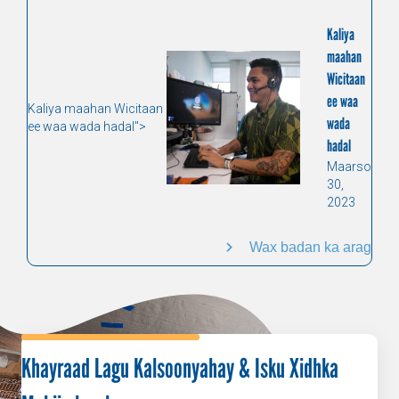
Kaliya
maahan
Wicitaan
ee waa
Kaliya maahan Wicitaan
wada
ee waa wada hadal">
hadal
Maarso
30,
2023
Wax badan ka arag
Khayraad Lagu Kalsoonyahay & Isku Xidhka