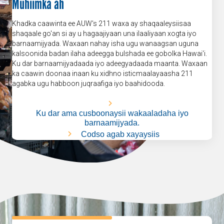
Muhiimka ah
Khadka caawinta ee AUW's 211 waxa ay shaqaaleysiisaa
shaqaale go'an si ay u hagaajiyaan una ilaaliyaan xogta iyo
barnaamijyada. Waxaan nahay isha ugu wanaagsan uguna
kalsoonida badan ilaha adeegga bulshada ee gobolka Hawai'i.
Ku dar barnaamijyadaada iyo adeegyadaada maanta. Waxaan
ka caawin doonaa inaan ku xidhno isticmaalayaasha 211
agabka ugu habboon juqraafiga iyo baahidooda.
Ku dar ama cusboonaysii wakaaladaha iyo
barnaamijyada.
Codso agab xayaysiis