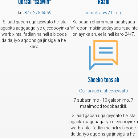
Qoraal "caawin"
Raadi
ku:
877-275-6569
search.auw211.org
Si aad gacan uga geysato helista
Ka baadh dhammaan agabyada
agabka aaggaaga iyo ujeedooyinka
firfircoon makiinaddayada raadinta
warbixinta, fadlan ha heli sib code,
onlaynka ah, ee la heli karo 24/7.
da'da, iyo aqoonsiga jinsiga la heli
karo.
Sheeko toos ah
Guji si aad u sheekeysato
7 subaxnimo - 10 galabnimo, 7
maalmood todobaadkii.
Si aad gacan uga geysato helista
agabka aaggaaga iyo ujeedooyinka
warbixinta, fadlan ha heli sib code,
da'da, iyo aqoonsiga jinsiga la heli