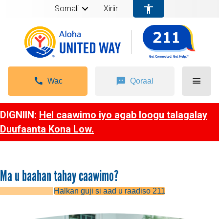
Somali
Xiriir
Wac
Qoraal
DIGNIIN:
Hel caawimo iyo agab loogu talagalay
Duufaanta Kona Low.
Ma u baahan tahay caawimo?
Halkan guji si aad u raadiso 211