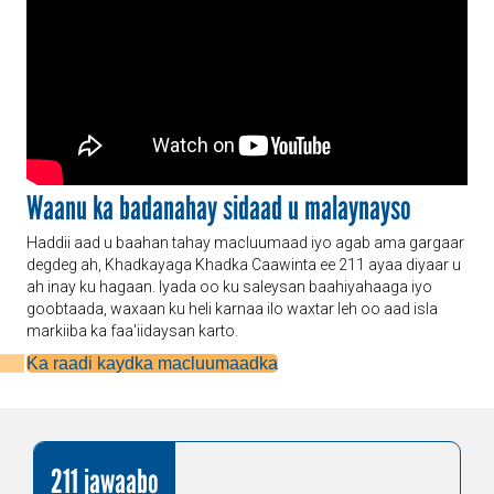
Waanu ka badanahay sidaad u malaynayso
Haddii aad u baahan tahay macluumaad iyo agab ama gargaar
degdeg ah, Khadkayaga Khadka Caawinta ee 211 ayaa diyaar u
ah inay ku hagaan. Iyada oo ku saleysan baahiyahaaga iyo
goobtaada, waxaan ku heli karnaa ilo waxtar leh oo aad isla
markiiba ka faa'iidaysan karto.
Ka raadi kaydka macluumaadka
211 jawaabo