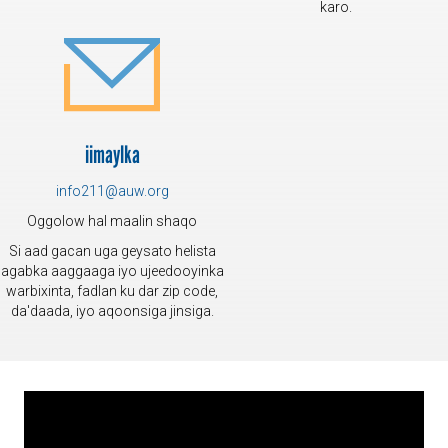
karo.
iimaylka
info211@auw.org
Oggolow hal maalin shaqo
Si aad gacan uga geysato helista
agabka aaggaaga iyo ujeedooyinka
warbixinta, fadlan ku dar zip code,
da'daada, iyo aqoonsiga jinsiga.