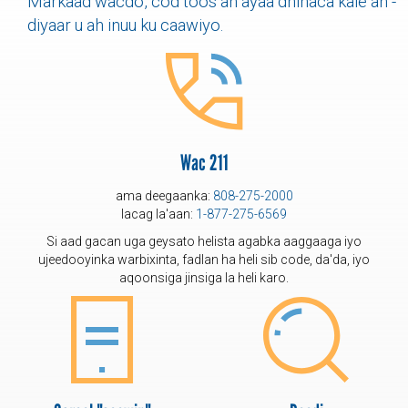
Markaad wacdo, cod toos ah ayaa dhinaca kale ah -
diyaar u ah inuu ku caawiyo.
Wac 211
ama deegaanka:
808-275-2000
lacag la'aan:
1-877-275-6569
Si aad gacan uga geysato helista agabka aaggaaga iyo
ujeedooyinka warbixinta, fadlan ha heli sib code, da'da, iyo
aqoonsiga jinsiga la heli karo.