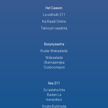
Hel Caawin
La xidhiidh 211
Ka Raadi Online
Talooyin raadinta
Bixiyeyaasha
Kudar Wakaalada
Wakaalada
/Barnaamijka
Cusbooneysii
Ilaa 211
Su'aalaha Inta
Badan La
Isweydiiyo
Xogta Bulshada