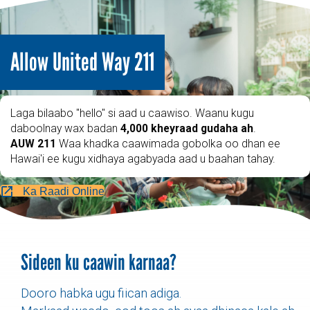
Allow United Way 211
Laga bilaabo "hello" si aad u caawiso. Waanu kugu
daboolnay wax badan
4,000 kheyraad gudaha ah
.
AUW 211
Waa khadka caawimada gobolka oo dhan ee
Hawai'i ee kugu xidhaya agabyada aad u baahan tahay.
Ka Raadi Online
Sideen ku caawin karnaa?
Dooro habka ugu fiican adiga.