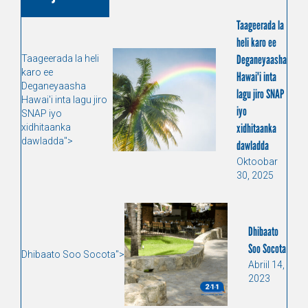
Taageerada la
heli karo ee
Deganeyaasha
Taageerada la heli
karo ee
Hawai'i inta
Deganeyaasha
lagu jiro SNAP
Hawai'i inta lagu jiro
iyo
SNAP iyo
xidhitaanka
xidhitaanka
dawladda">
dawladda
Oktoobar
30, 2025
Dhibaato
Soo Socota
Dhibaato Soo Socota">
Abriil 14,
2023