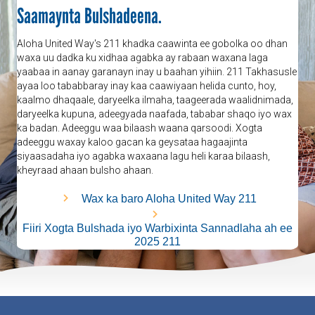
Saamaynta Bulshadeena.
Aloha United Way's 211 khadka caawinta ee gobolka oo dhan
waxa uu dadka ku xidhaa agabka ay rabaan waxana laga
yaabaa in aanay garanayn inay u baahan yihiin. 211 Takhasusle
ayaa loo tababbaray inay kaa caawiyaan helida cunto, hoy,
kaalmo dhaqaale, daryeelka ilmaha, taageerada waalidnimada,
daryeelka kupuna, adeegyada naafada, tababar shaqo iyo wax
ka badan. Adeeggu waa bilaash waana qarsoodi. Xogta
adeeggu waxay kaloo gacan ka geysataa hagaajinta
siyaasadaha iyo agabka waxaana lagu heli karaa bilaash,
kheyraad ahaan bulsho ahaan.
Wax ka baro Aloha United Way 211
Fiiri Xogta Bulshada iyo Warbixinta Sannadlaha ah ee
2025 211